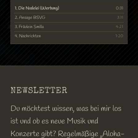
1.
Die Nudelei (Werbung)
0:31
2.
Ansage BSVG
3:11
3.
Fräulein Smilla
4:21
4.
Nachrichten
1:20
NEWSLETTER
Du möchtest wissen, was bei mir los
ist und ob es neue Musik und
Konzerte gibt? Regelmäßige „Aloha-